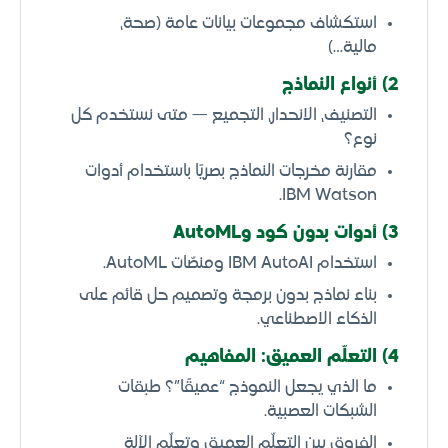
استكشاف مجموعات بيانات عامة (صحة،
مالية…)
2) أنواع النماذج
التصنيف، الانحدار، التجميع — متى نستخدم كل
نوع؟
مقارنة مخرجات النماذج بصريًا باستخدام أدوات
IBM Watson.
3) أدوات بدون كود وAutoML
استخدام IBM AutoAI ومنصّات AutoML.
بناء نماذج بدون برمجة وتصميم حل قائم على
الذكاء الاصطناعي.
4) التعلّم العميق: المفاهيم
ما الذي يجعل النموذج “عميقًا”؟ طبقات
الشبكات العصبية.
الفروق بين التعلّم العميق وتعلّم الآلة