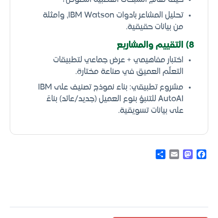
تحليل المشاعر بأدوات IBM Watson، وأمثلة
من بيانات حقيقية.
8) التقييم والمشاريع
اختبار مفاهيمي + عرض جماعي لتطبيقات
التعلّم العميق في صناعة مختارة.
مشروع تطبيقي: بناء نموذج تصنيف على IBM
AutoAI للتنبؤ بنوع العميل (جديد/عائد) بناءً
على بيانات تسويقية.
Share
Mastodon
Email
Facebook
متطلبات الدورة