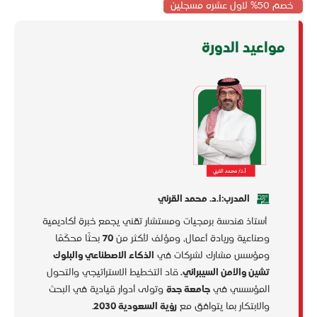
خصم 50% لاول عشره مسجلين
مواعيد الدورة
المدرب:أ.د.
محمد القرني
أستاذ هندسة برمجيات ومستشار تقني يجمع خبرة أكاديمية
وصناعية وريادة أعمال، ومؤلف لأكثر من
70
بحثًا محكّمًا
ومؤسس مشارك لشركات في
الذكاء الاصطناعي والبلوك
تشين والأمن السيبراني.
قاد التخطيط الاستراتيجي والتحول
المؤسسي في
جامعة جدة
وتولى أدوار قيادية في البحث
والابتكار بما يتوافق مع
رؤية السعودية 2030
.