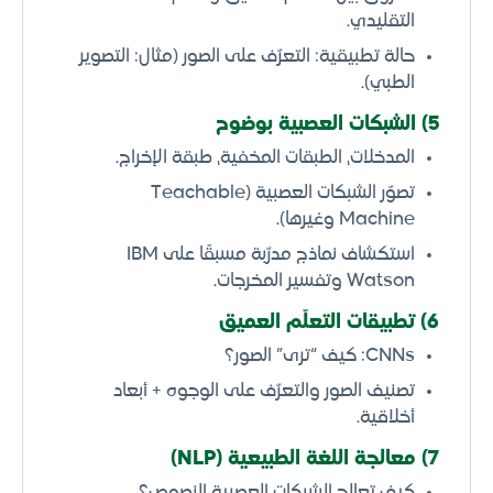
التقليدي.
حالة تطبيقية: التعرّف على الصور (مثال: التصوير
الطبي).
5) الشبكات العصبية بوضوح
المدخلات، الطبقات المخفية، طبقة الإخراج.
تصوّر الشبكات العصبية (Teachable
Machine وغيرها).
استكشاف نماذج مدرّبة مسبقًا على IBM
Watson وتفسير المخرجات.
6) تطبيقات التعلّم العميق
CNNs: كيف “ترى” الصور؟
تصنيف الصور والتعرّف على الوجوه + أبعاد
أخلاقية.
7) معالجة اللغة الطبيعية (NLP)
كيف تعالج الشبكات العصبية النصوص؟